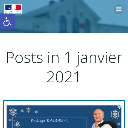
Aller
au
Ouvrir la barre d’outils
contenu
Posts in 1 janvier
2021