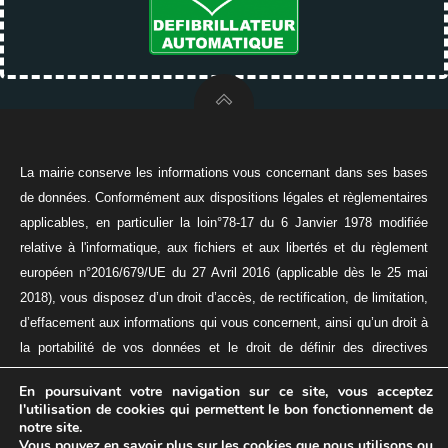
La mairie conserve les informations vous concernant dans ses bases
de données. Conformément aux dispositions légales et règlementaires
applicables, en particulier la loin°78-17 du 6 Janvier 1978 modifiée
relative à l'informatique, aux fichiers et aux libertés et du règlement
européen n°2016/679/UE du 27 Avril 2016 (applicable dès le 25 mai
2018), vous disposez d’un droit d’accès, de rectification, de limitation,
d’effacement aux informations qui vous concernent, ainsi qu’un droit à
la portabilité de vos données et le droit de définir des directives
relatives à la conservation, à l’effacement, et à la communication de
En poursuivant votre navigation sur ce site, vous acceptez
vos données à caractère personnel après votre décès.
l'utilisation de cookies qui permettent le bon fonctionnement de
© 2026 VILLE DE MAING
notre site.
Mentions légales
-
Politique de protection des
Vous pouvez en savoir plus sur les cookies que nous utilisons ou