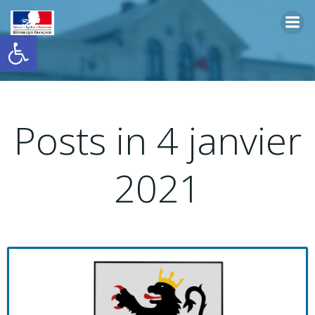
Aller
au
Ouvrir la barre d’outils
contenu
Posts in 4 janvier
2021