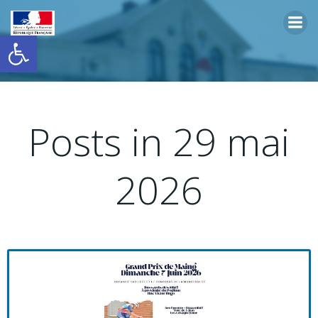
Aller
au
Ouvrir la barre d’outils
contenu
Posts in 29 mai
2026