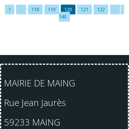
Posts
Page
Page
Page
Page
Page
Page
P
1
…
118
119
120
121
122
…
140
navigation
MAIRIE DE MAING
Rue Jean Jaurès
59233 MAING