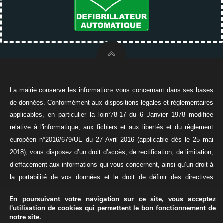
La mairie conserve les informations vous concernant dans ses bases
de données. Conformément aux dispositions légales et règlementaires
applicables, en particulier la loin°78-17 du 6 Janvier 1978 modifiée
relative à l'informatique, aux fichiers et aux libertés et du règlement
européen n°2016/679/UE du 27 Avril 2016 (applicable dès le 25 mai
2018), vous disposez d’un droit d’accès, de rectification, de limitation,
d’effacement aux informations qui vous concernent, ainsi qu’un droit à
la portabilité de vos données et le droit de définir des directives
relatives à la conservation, à l’effacement, et à la communication de
En poursuivant votre navigation sur ce site, vous acceptez
vos données à caractère personnel après votre décès.
l'utilisation de cookies qui permettent le bon fonctionnement de
© 2026 VILLE DE MAING
notre site.