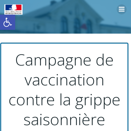
Aller
au
Ouvrir la barre d’outils
contenu
Campagne de
vaccination
contre la grippe
saisonnière