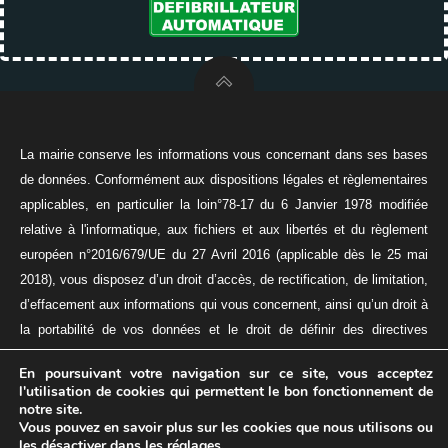
La mairie conserve les informations vous concernant dans ses bases
de données. Conformément aux dispositions légales et règlementaires
applicables, en particulier la loin°78-17 du 6 Janvier 1978 modifiée
relative à l'informatique, aux fichiers et aux libertés et du règlement
européen n°2016/679/UE du 27 Avril 2016 (applicable dès le 25 mai
2018), vous disposez d’un droit d’accès, de rectification, de limitation,
d’effacement aux informations qui vous concernent, ainsi qu’un droit à
la portabilité de vos données et le droit de définir des directives
relatives à la conservation, à l’effacement, et à la communication de
En poursuivant votre navigation sur ce site, vous acceptez
vos données à caractère personnel après votre décès.
l'utilisation de cookies qui permettent le bon fonctionnement de
© 2026 VILLE DE MAING
notre site.
Mentions légales
-
Politique de protection des
Vous pouvez en savoir plus sur les cookies que nous utilisons ou
les désactiver dans les
réglages
.