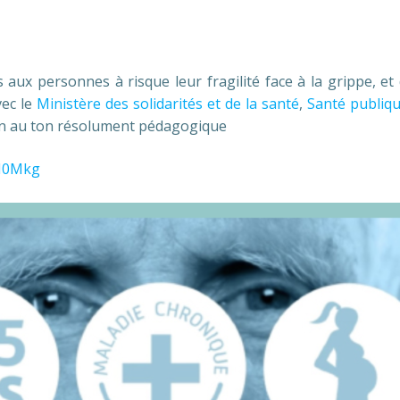
s aux personnes à risque leur fragilité face à la grippe, e
vec le
Ministère des solidarités et de la santé
,
Santé publiq
n au ton résolument pédagogique
TI0Mkg