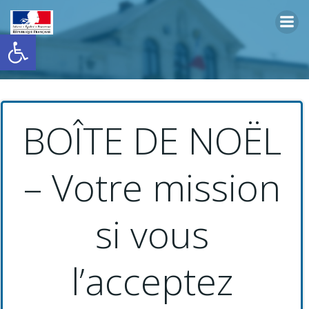
Aller
au
Ouvrir la barre d’outils
contenu
BOÎTE DE NOËL
– Votre mission
si vous
l’acceptez