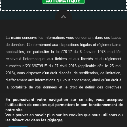
La mairie conserve les informations vous concernant dans ses bases
de données. Conformément aux dispositions légales et règlementaires
applicables, en particulier la loin°78-17 du 6 Janvier 1978 modifiée
relative à l'informatique, aux fichiers et aux libertés et du règlement
européen n°2016/679/UE du 27 Avril 2016 (applicable dès le 25 mai
2018), vous disposez d’un droit d’accès, de rectification, de limitation,
d’effacement aux informations qui vous concernent, ainsi qu’un droit à
la portabilité de vos données et le droit de définir des directives
relatives à la conservation, à l’effacement, et à la communication de
En poursuivant votre navigation sur ce site, vous acceptez
vos données à caractère personnel après votre décès.
l'utilisation de cookies qui permettent le bon fonctionnement de
© 2026 VILLE DE MAING
notre site.
Mentions légales
-
Politique de protection des
Vous pouvez en savoir plus sur les cookies que nous utilisons ou
les désactiver dans les
réglages
.
données personnelles