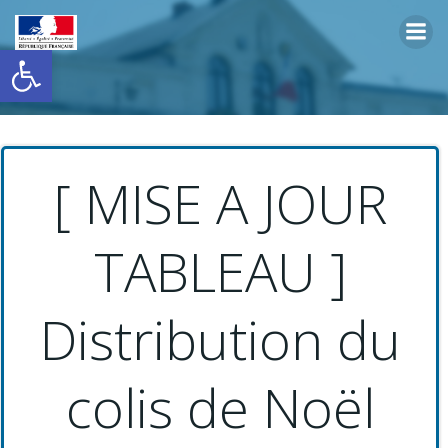
Aller
au
Ouvrir la barre d’outils
contenu
[ MISE A JOUR
TABLEAU ]
Distribution du
colis de Noël