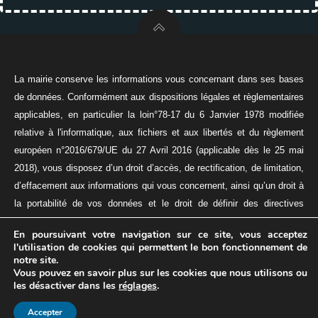
La mairie conserve les informations vous concernant dans ses bases
de données. Conformément aux dispositions légales et règlementaires
applicables, en particulier la loin°78-17 du 6 Janvier 1978 modifiée
relative à l'informatique, aux fichiers et aux libertés et du règlement
européen n°2016/679/UE du 27 Avril 2016 (applicable dès le 25 mai
2018), vous disposez d’un droit d’accès, de rectification, de limitation,
d’effacement aux informations qui vous concernent, ainsi qu’un droit à
la portabilité de vos données et le droit de définir des directives
relatives à la conservation, à l’effacement, et à la communication de
En poursuivant votre navigation sur ce site, vous acceptez
vos données à caractère personnel après votre décès.
l'utilisation de cookies qui permettent le bon fonctionnement de
© 2026 VILLE DE MAING
notre site.
Mentions légales
-
Politique de protection des
Vous pouvez en savoir plus sur les cookies que nous utilisons ou
les désactiver dans les
réglages
.
données personnelles
Accepter