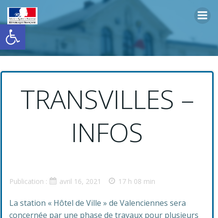
Aller
au
Ouvrir la barre d’outils
contenu
TRANSVILLES –
INFOS
Publication :
avril 16, 2021
17 h 08 min
La station « Hôtel de Ville » de Valenciennes sera
concernée par une phase de travaux pour plusieurs