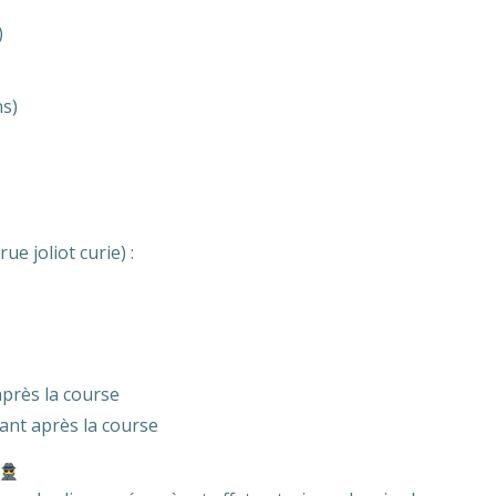
)
ns)
 joliot curie) :
après la course
ant après la course