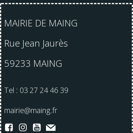
MAIRIE DE MAING
Rue Jean Jaurès
59233 MAING
Tel : 03 27 24 46 39
mairie@maing.fr