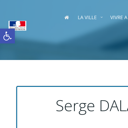
Aller
au
contenu
LA VILLE
VIVRE 
Ouvrir la barre d’outils
Serge DAL