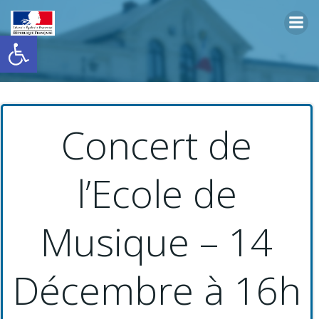
Aller
au
Ouvrir la barre d’outils
contenu
Concert de
l’Ecole de
Musique – 14
Décembre à 16h