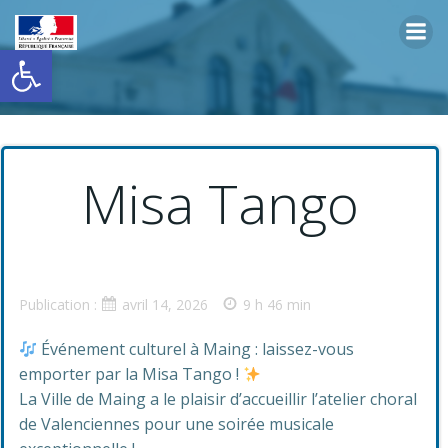
Aller
au
Ouvrir la barre d’outils
contenu
Misa Tango
Publication :
avril 14, 2026
9 h 46 min
Événement culturel à Maing : laissez-vous
emporter par la Misa Tango !
La Ville de Maing a le plaisir d’accueillir l’atelier choral
de Valenciennes pour une soirée musicale